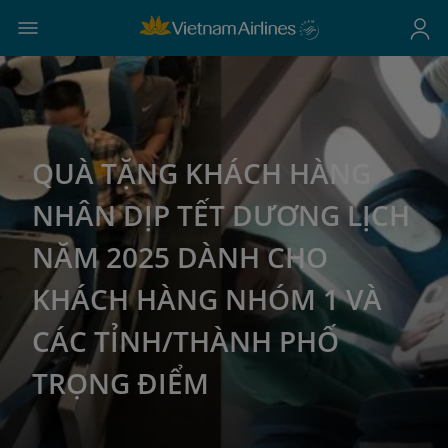
QUÀ TẶNG KHÁCH HÀNG
NHÂN DỊP TẾT DƯƠNG LỊCH
NĂM 2025 DÀNH CHO
KHÁCH HÀNG NHÓM 1 VÀ
CÁC TỈNH/THÀNH PHỐ
TRỌNG ĐIỂM