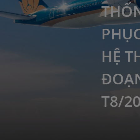
THỐN
PHỤC
HỆ T
ĐOẠN
T8/2