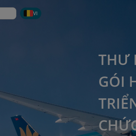
VI
THƯ 
GÓI 
TRIỂ
CHỨC