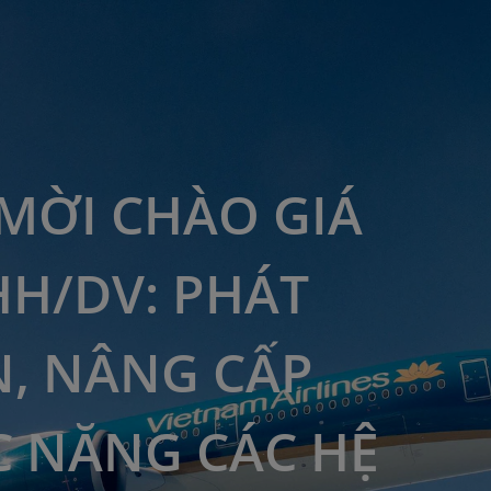
MỜI CHÀO GIÁ
HH/DV: PHÁT
N, NÂNG CẤP
 NĂNG CÁC HỆ