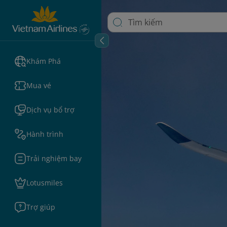
Khám Phá
Mua vé
Dịch vụ bổ trợ
Hành trình
Trải nghiệm bay
Lotusmiles
Trợ giúp