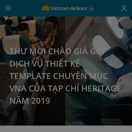
THƯ MỜI CHÀO GIÁ GÓI
DỊCH VỤ THIẾT KẾ
TEMPLATE CHUYÊN MỤC
VNA CỦA TẠP CHÍ HERITAGE
NĂM 2019