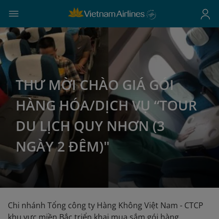
THƯ MỜI CHÀO GIÁ GÓI
HÀNG HÓA/DỊCH VỤ “TOUR
DU LỊCH QUY NHƠN (3
NGÀY 2 ĐÊM)"
Chi nhánh Tổng công ty Hàng Không Việt Nam - CTCP
khu vực miền Bắc triển khai mua sắm gói hàng