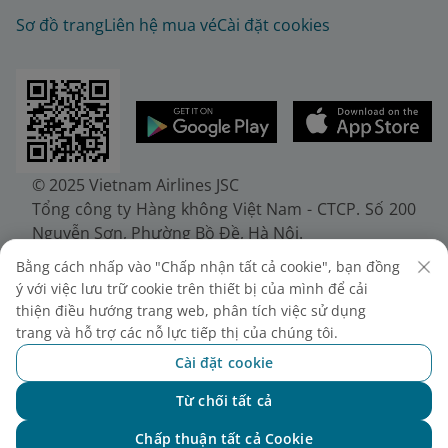
Sơ đồ trang
Liên hệ mua vé
Cài đặt cookies
© 2025 Vietnam Airlines JSC
Tổng công ty Hàng không Việt Nam - CTCP. Số 200
Nguyễn Sơn, Phường Bồ Đề, Hà Nội.
Điện thoại: (+84-24) 38272289. Fax: (+84-24)
Bằng cách nhấp vào "Chấp nhận tất cả cookie", bạn đồng
38722375
ý với việc lưu trữ cookie trên thiết bị của mình để cải
Giấy chứng nhận đăng ký doanh nghiệp, mã số
thiện điều hướng trang web, phân tích việc sử dụng
doanh nghiệp 0100107518, đăng ký lần đầu ngày
trang và hỗ trợ các nỗ lực tiếp thị của chúng tôi.
30/6/2010, đăng ký thay đổi lần thứ 10 ngày
Cài đặt cookie
24/7/2025, cấp bởi Sở Tài chính Thành phố Hà Nội.
Từ chối tất cả
Chat với NEO
Chấp thuận tất cả Cookie