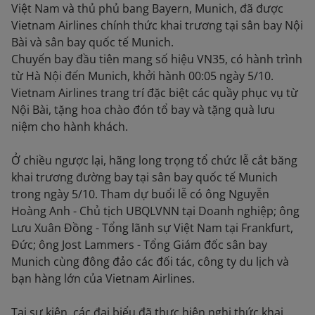
Việt Nam và thủ phủ bang Bayern, Munich, đã được
Vietnam Airlines chính thức khai trương tại sân bay Nội
Bài và sân bay quốc tế Munich.
Chuyến bay đầu tiên mang số hiệu VN35, có hành trình
từ Hà Nội đến Munich, khởi hành 00:05 ngày 5/10.
Vietnam Airlines trang trí đặc biệt các quầy phục vụ từ
Nội Bài, tặng hoa chào đón tổ bay và tặng quà lưu
niệm cho hành khách.
Ở chiều ngược lại, hãng long trọng tổ chức lễ cắt băng
khai trương đường bay tại sân bay quốc tế Munich
trong ngày 5/10. Tham dự buổi lễ có ông Nguyễn
Hoàng Anh - Chủ tịch UBQLVNN tại Doanh nghiệp; ông
Lưu Xuân Đồng - Tổng lãnh sự Việt Nam tại Frankfurt,
Đức; ông Jost Lammers - Tổng Giám đốc sân bay
Munich cùng đông đảo các đối tác, công ty du lịch và
bạn hàng lớn của Vietnam Airlines.
Tại sự kiện, các đại biểu đã thực hiện nghi thức khai