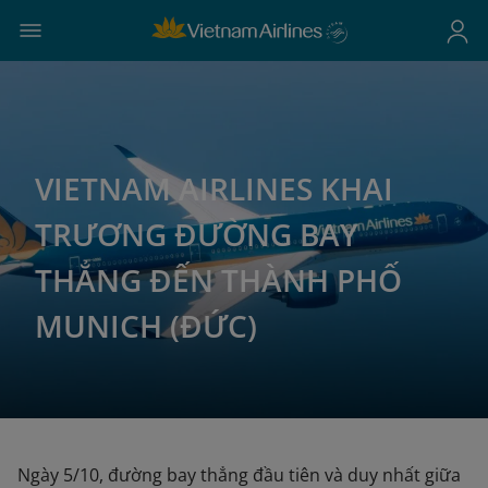
VIETNAM AIRLINES KHAI
TRƯƠNG ĐƯỜNG BAY
THẲNG ĐẾN THÀNH PHỐ
MUNICH (ĐỨC)
Ngày 5/10, đường bay thẳng đầu tiên và duy nhất giữa