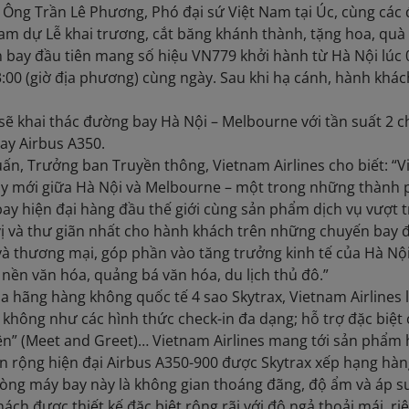
. Ông Trần Lê Phương, Phó đại sứ Việt Nam tại Úc, cùng các 
m dự Lễ khai trương, cắt băng khánh thành, tặng hoa, quà 
 bay đầu tiên mang số hiệu VN779 khởi hành từ Hà Nội lúc 
:00 (giờ địa phương) cùng ngày. Sau khi hạ cánh, hành khá
 sẽ khai thác đường bay Hà Nội – Melbourne với tần suất 2
ay Airbus A350.
n, Trưởng ban Truyền thông, Vietnam Airlines cho biết: “V
 mới giữa Hà Nội và Melbourne – một trong những thành phố
bay hiện đại hàng đầu thế giới cùng sản phẩm dịch vụ vượt t
ị và thư giãn nhất cho hành khách trên những chuyến bay đ
 và thương mại, góp phần vào tăng trưởng kinh tế của Hà N
 nền văn hóa, quảng bá văn hóa, du lịch thủ đô.”
ủa hãng hàng không quốc tế 4 sao Skytrax, Vietnam Airlines
 không như các hình thức check-in đa dạng; hỗ trợ đặc biệ
ên” (Meet and Greet)… Vietnam Airlines mang tới sản phẩm
n rộng hiện đại Airbus A350-900 được Skytrax xếp hạng hàn
ng máy bay này là không gian thoáng đãng, độ ẩm và áp su
ách được thiết kế đặc biệt rộng rãi với độ ngả thoải mái, r