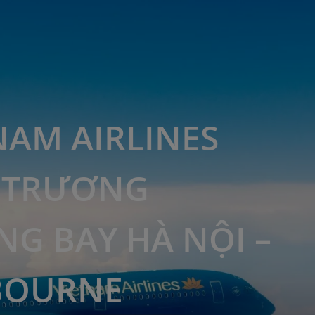
NAM AIRLINES
 TRƯƠNG
G BAY HÀ NỘI –
BOURNE