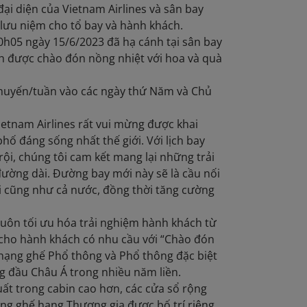
đại diện của Vietnam Airlines và sân bay
lưu niệm cho tổ bay và hành khách.
0h05 ngày 15/6/2023 đã hạ cánh tại sân bay
ch được chào đón nồng nhiệt với hoa và quà
 chuyến/tuần vào các ngày thứ Năm và Chủ
ietnam Airlines rất vui mừng được khai
 đáng sống nhất thế giới. Với lịch bay
rội, chúng tôi cam kết mang lại những trải
ường dài. Đường bay mới này sẽ là cầu nối
ội cũng như cả nước, đồng thời tăng cường
 luôn tối ưu hóa trải nghiệm hành khách từ
t cho hành khách có nhu cầu với “Chào đón
 hạng ghế Phổ thông và Phổ thông đặc biệt
g đầu Châu Á trong nhiều năm liền.
ất trong cabin cao hơn, các cửa sổ rộng
iêng ghế hạng Thương gia được bố trí riêng