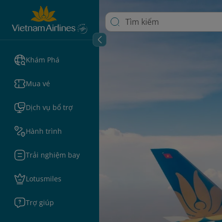
Khám Phá
Mua vé
Dịch vụ bổ trợ
Hành trình
Trải nghiệm bay
Lotusmiles
Trợ giúp