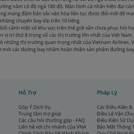
giường nằm có độ ngả 180 độ. Màn hình cá nhân hiện đại cùng
ng mang đậm bản sắc văn hóa liên tục được đổi mới để man
những chuyến bay dài trên 10 tiếng.
bối cảnh một số khu vực trên thế giới vẫn chưa phục hồi hoà
ên vị trí thứ 8 trong số các thị trường lớn nhất của Việt Nam
số những thị trường quan trọng nhất của Vietnam Airlines. 
ở mới các đường bay nhằm hoàn thiện sản phẩm đường bay g
Hỗ Trợ
Pháp Lý
Góp Ý Dịch Vụ
Các Điều Kiện &
Trung tâm trợ giúp
Điều Lệ Vận Ch
Các câu hỏi thường gặp - FAQ
Điều Kiện Sử Dụ
Liên hệ với chi nhánh của VNA
Bảo Mật Thông 
Chính Sách Bảo Vệ Hành Khách
Quy Chế Hoạt Đ