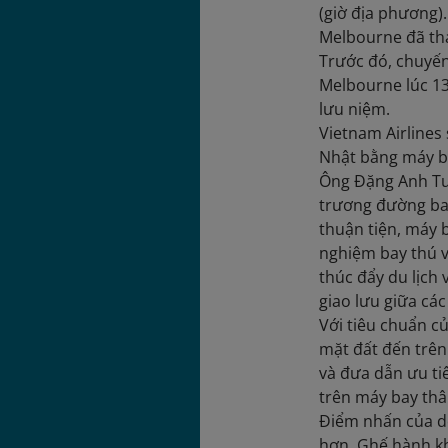
(giờ địa phương)
Melbourne đã tha
Trước đó, chuyến
Melbourne lúc 13
lưu niệm.
Vietnam Airlines
Nhật bằng máy b
Ông Đặng Anh Tuấ
trương đường bay
thuận tiện, máy 
nghiệm bay thú v
thúc đẩy du lịch
giao lưu giữa các
Với tiêu chuẩn c
mặt đất đến trên
và đưa dẫn ưu ti
trên máy bay thâ
Điểm nhấn của dò
hơn. Ghế hành kh