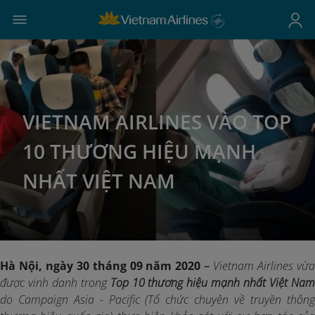
VIETNAM AIRLINES VÀO TOP
10 THƯƠNG HIỆU MẠNH
NHẤT VIỆT NAM
Hà Nội, ngày 30 tháng 09 năm 2020
–
Vietnam Airlines vừ
được vinh danh trong
Top 10 thương hiệu mạnh nhất Việt Na
do Campaign Asia - Pacific (Tổ chức chuyên về truyền thông