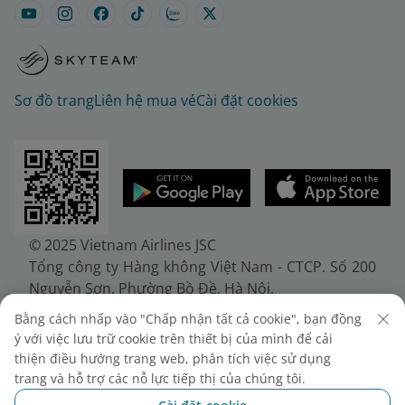
Sơ đồ trang
Liên hệ mua vé
Cài đặt cookies
© 2025 Vietnam Airlines JSC
Tổng công ty Hàng không Việt Nam - CTCP. Số 200
Nguyễn Sơn, Phường Bồ Đề, Hà Nội.
Điện thoại: (+84-24) 38272289. Fax: (+84-24)
Bằng cách nhấp vào "Chấp nhận tất cả cookie", bạn đồng
38722375
ý với việc lưu trữ cookie trên thiết bị của mình để cải
Giấy chứng nhận đăng ký doanh nghiệp, mã số
thiện điều hướng trang web, phân tích việc sử dụng
doanh nghiệp 0100107518, đăng ký lần đầu ngày
trang và hỗ trợ các nỗ lực tiếp thị của chúng tôi.
30/6/2010, đăng ký thay đổi lần thứ 10 ngày