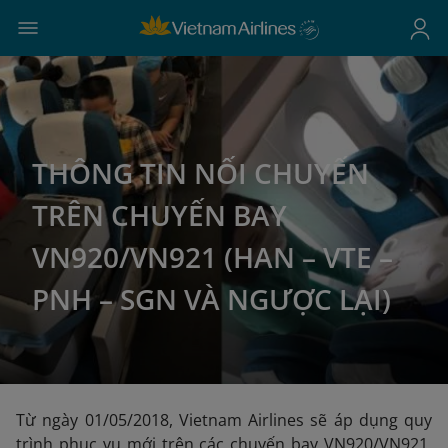
THÔNG TIN NỐI CHUYẾN
TRÊN CHUYẾN BAY
VN920/VN921 (HAN – VTE –
PNH – SGN VÀ NGƯỢC LẠI)
Từ ngày 01/05/2018, Vietnam Airlines sẽ áp dụng quy
trình phục vụ mới trên các chuyến bay VN920/VN921.