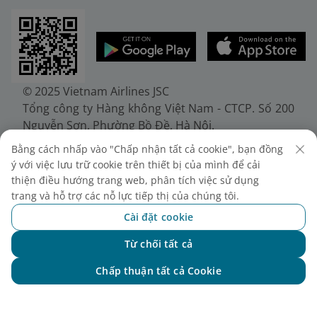
© 2025 Vietnam Airlines JSC
Tổng công ty Hàng không Việt Nam - CTCP. Số 200
Nguyễn Sơn, Phường Bồ Đề, Hà Nội.
Điện thoại: (+84-24) 38272289. Fax: (+84-24)
Bằng cách nhấp vào "Chấp nhận tất cả cookie", bạn đồng
38722375
ý với việc lưu trữ cookie trên thiết bị của mình để cải
Giấy chứng nhận đăng ký doanh nghiệp, mã số
thiện điều hướng trang web, phân tích việc sử dụng
doanh nghiệp 0100107518, đăng ký lần đầu ngày
trang và hỗ trợ các nỗ lực tiếp thị của chúng tôi.
30/6/2010, đăng ký thay đổi lần thứ 10 ngày
Cài đặt cookie
24/7/2025, cấp bởi Sở Tài chính Thành phố Hà Nội.
Từ chối tất cả
Chat với NEO
Chấp thuận tất cả Cookie