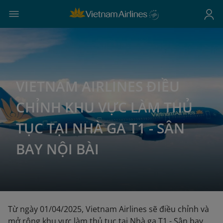
VIETNAM AIRLINES ĐIỀU
CHỈNH KHU VỰC LÀM THỦ
TỤC TẠI NHÀ GA T1 - SÂN
BAY NỘI BÀI
Từ ngày 01/04/2025, Vietnam Airlines sẽ điều chỉnh và
mở rộng khu vực làm thủ tục tại Nhà ga T1 - Sân bay