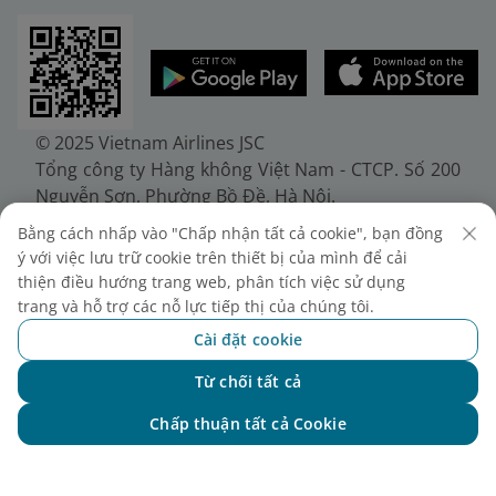
© 2025 Vietnam Airlines JSC
Tổng công ty Hàng không Việt Nam - CTCP. Số 200
Nguyễn Sơn, Phường Bồ Đề, Hà Nội.
Điện thoại: (+84-24) 38272289. Fax: (+84-24)
Bằng cách nhấp vào "Chấp nhận tất cả cookie", bạn đồng
38722375
ý với việc lưu trữ cookie trên thiết bị của mình để cải
Giấy chứng nhận đăng ký doanh nghiệp, mã số
thiện điều hướng trang web, phân tích việc sử dụng
doanh nghiệp 0100107518, đăng ký lần đầu ngày
trang và hỗ trợ các nỗ lực tiếp thị của chúng tôi.
30/6/2010, đăng ký thay đổi lần thứ 10 ngày
Cài đặt cookie
24/7/2025, cấp bởi Sở Tài chính Thành phố Hà Nội.
Từ chối tất cả
Chat với NEO
Chấp thuận tất cả Cookie