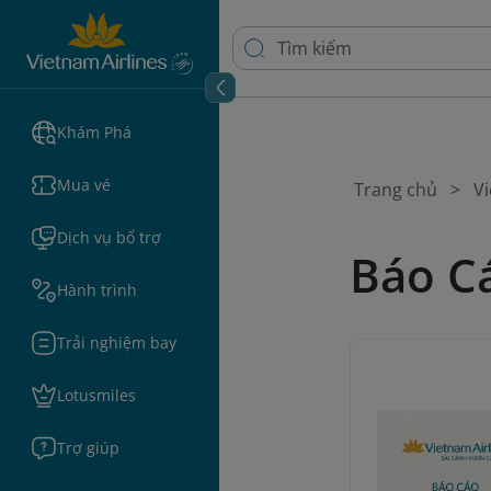
Khám Phá
Mua vé
Trang chủ
Vi
Dịch vụ bổ trợ
Báo C
Hành trình
Trải nghiệm bay
Lotusmiles
Trợ giúp