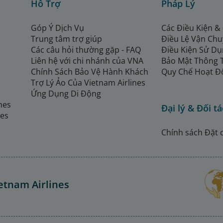
Hỗ Trợ
Pháp Lý
Góp Ý Dịch Vụ
Các Điều Kiện &
Trung tâm trợ giúp
Điều Lệ Vận Ch
Các câu hỏi thường gặp - FAQ
Điều Kiện Sử Dụ
Liên hệ với chi nhánh của VNA
Bảo Mật Thông 
Chính Sách Bảo Vệ Hành Khách
Quy Chế Hoạt Đ
Trợ Lý Ảo Của Vietnam Airlines
Ứng Dụng Di Động
ines
Đại lý & Đối tá
nes
Chính sách Đặt 
etnam Airlines