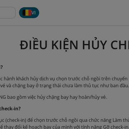
VI
ĐIỀU KIỆN HỦY CH
ì?
iệc hành khách hủy dịch vụ chọn trước chỗ ngồi trên chuyế
i vé và chặng bay ở trạng thái chưa làm thủ tục như ban đầu
NG bao gồm việc hủy chặng bay hay hoàn/hủy vé.
check-in?
ục (check-in) để chọn trước chỗ ngồi qua chức năng Làm thủ
ể thay đổi kế hoạch bay của mình với tính năng Gỡ check-in