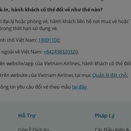
k-in, hành khách có thể đổi vé như thế nào?
ại đại lý hoặc phòng vé, hành khách liên hệ nơi mua vé ho
 trong thời hạn sử dụng vé.
ãnh thổ Việt Nam:
19001100
;
 ngoài về Việt Nam:
+842438320320
.
rên website/app của Vietnam Airlines, hành khách có thể đổ
 trên website của Vietnam Airlines tại mục
Quản lý đặt chỗ
;
ông tin yêu cầu đổi vé theo mẫu
tại đây
.
Hỗ Trợ
Pháp Lý
Góp Ý Dịch Vụ
Các Điều Kiện &