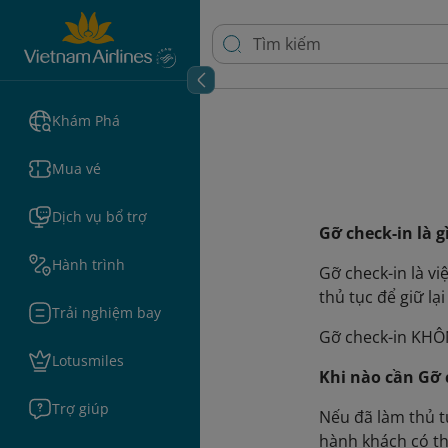
Khám Phá
Mua vé
Dịch vụ bổ trợ
Gỡ check-in là g
Hành trình
Gỡ check-in là v
thủ tục để giữ lạ
Trải nghiệm bay
Gỡ check-in KHÔ
Lotusmiles
Khi nào cần Gỡ 
Trợ giúp
Nếu đã làm thủ t
hành khách có th